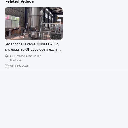
Related Videos
01:00
Secador de la cama flúida FG200 y
alto esquileo GHL600 que mezclan
la máquina de granulación mojada
GHL Mixing Granulating
Machine
April 26, 2023