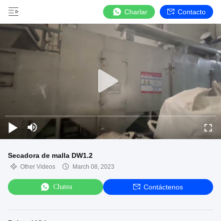
Charlar
Contacto
Secadora de malla DW1.2
Other Videos
March 08, 2023
Chatea
Contáctenos