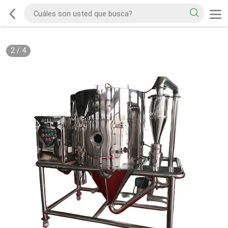
2
/
4