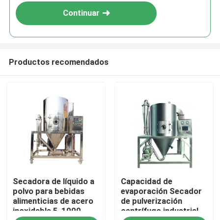
Continuar
Productos recomendados
Hogar
Secadora de líquido a
Capacidad de
Productos
polvo para bebidas
evaporación Secador
alimenticias de acero
de pulverización
inoxidable 5-1000
centrífugo industrial
Sobre nosotros