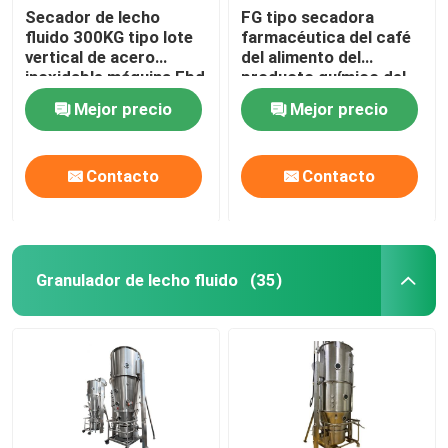
Secador de lecho
FG tipo secadora
fluido 300KG tipo lote
farmacéutica del café
vertical de acero
del alimento del
inoxidable máquina Fbd
producto químico del
Pharma
equipo de la cama
Mejor precio
Mejor precio
flúida
Contacto
Contacto
Granulador de lecho fluido
(35)