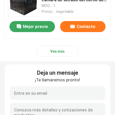
aire caliente de SUS304 316L
MOQ：1
Precio：negotiable
Recubridor de lecho fluido
Mejor precio
Contacto
Secador de espray centrífugo
Granulador mezclador de alta velocidad
Vea más
Mezclador de cono cuadrado
Deja un mensaje
Mezclador multidireccional
¡Te llamaremos pronto!
Granulador giratorio
Máquina de molino de cono