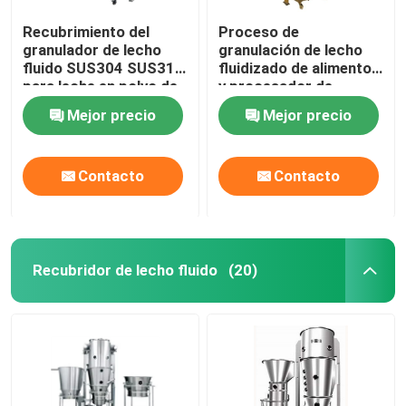
Recubrimiento del
Proceso de
granulador de lecho
granulación de lecho
fluido SUS304 SUS316
fluidizado de alimentos
para leche en polvo de
y procesador de
la industria
secador de lecho fluido
Mejor precio
Mejor precio
farmacéutica
de secadora
Contacto
Contacto
Recubridor de lecho fluido
(20)