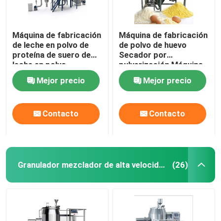
Máquina de fabricación
Máquina de fabricación
de leche en polvo de
de polvo de huevo
proteína de suero de
Secador por
leche en polvo
pulverización Máquina
centrífuga líquida
secadora por
Mejor precio
Mejor precio
industrial
pulverización piloto
farmacéutica
Contacto
Contacto
Granulador mezclador de alta velocidad
(26)