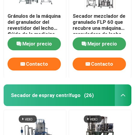
Gránulos de la máquina
Secador mezclador de
del granulador del
granulado FLP 60 que
revestidor del lecho
recubre una máquina
flúido de la medicina
granuladora de lecho
del ISO y máquina de
fluido de un paso
Mejor precio
Mejor precio
revestimiento de la
pelotilla
Contacto
Contacto
Secador de espray centrífugo
(26)