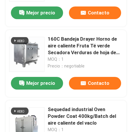
Mejor precio
Contacto
160C Bandeja Drayer Horno de
aire caliente Fruta Té verde
Secadora Verduras de hoja de
Moringa
MOQ：1
Precio：negotiable
Mejor precio
Contacto
Hogar
Sequedad industrial Oven
Productos
Powder Coat 400kg/Batch del
aire caliente del vacío
Sobre nosotros
MOQ：1