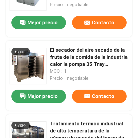
Precio：negotiable
Viaje de la fábrica
Mejor precio
Contacto
Control de calidad
El secador del aire secado de la
Contacto los E.E.U.U.
fruta de la comida de la industria
calor la pompa 35 Tray
Dehydrate Machine
MOQ：1
Noticias
Precio：negotiable
Pida una cita
Mejor precio
Contacto
Secador de la cama flúida
Tratamiento térmico industrial
de alta temperatura de la
Granulador de lecho fluido
cámara de secado del horno del