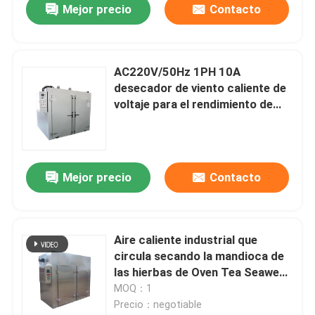
Mejor precio
Contacto
AC220V/50Hz 1PH 10A
desecador de viento caliente de
voltaje para el rendimiento de
procesamiento de alimentos
Mejor precio
Contacto
Aire caliente industrial que
circula secando la mandioca de
las hierbas de Oven Tea Seaweed
Chips Tobacco
MOQ：1
Precio：negotiable