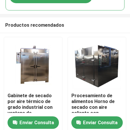
Productos recomendados
Hogar
Gabinete de secado
Procesamiento de
por aire térmico de
alimentos Horno de
grado industrial con
secado con aire
Productos
ventana de
caliente con
observación vidrio
circulación de aire
Enviar Consulta
Enviar Consulta
reforzado por calor y
forzado SUS316L
Sobre nosotros