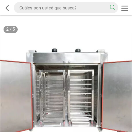
2
/
5