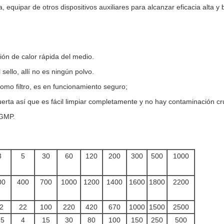
a, equipar de otros dispositivos auxiliares para alcanzar eficacia alta 
ión de calor rápida del medio
.
 sello, allí no es ningún polvo.
 como filtro, es en funcionamiento seguro;
uerta así que es fácil limpiar completamente y no hay contaminación c
 GMP.
3
5
30
60
120
200
300
500
1000
00
400
700
1000
1200
1400
1600
1800
2200
2
22
100
220
420
670
1000
1500
2500
,5
4
15
30
80
100
150
250
500