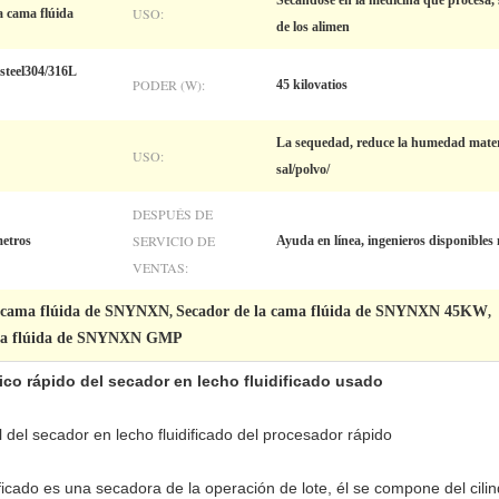
Secándose en la medicina que procesa,
USO:
a cama flúida
de los alimen
steel304/316L
PODER (W):
45 kilovatios
La sequedad, reduce la humedad material
USO:
sal/polvo/
DESPUÉS DE
SERVICIO DE
metros
Ayuda en línea, ingenieros disponible
VENTAS:
a cama flúida de SNYNXN
Secador de la cama flúida de SNYNXN 45KW
,
,
ama flúida de SNYNXN GMP
tico rápido del secador en lecho fluidificado usado
l del secador en lecho fluidificado del procesador rápido
ficado es una secadora de la operación de lote, él se compone del cilindr