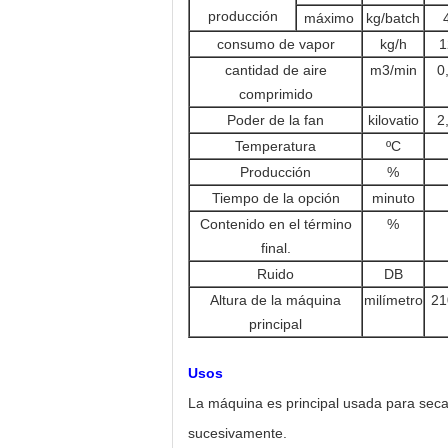
producción
máximo
kg/batch
consumo de vapor
kg/h
1
cantidad de aire
m3/min
0
comprimido
Poder de la fan
kilovatio
2
Temperatura
ºC
Producción
%
Tiempo de la opción
minuto
Contenido en el término
%
final.
Ruido
DB
Altura de la máquina
milímetro
21
principal
Usos
La máquina es principal usada para secar 
sucesivamente.