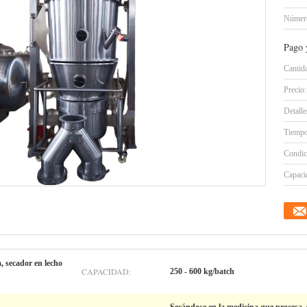
Número
Pago 
Cantid
Precio:
Detall
Tiempo
Condic
Capacid
, secador en lecho
CAPACIDAD:
250 - 600 kg/batch