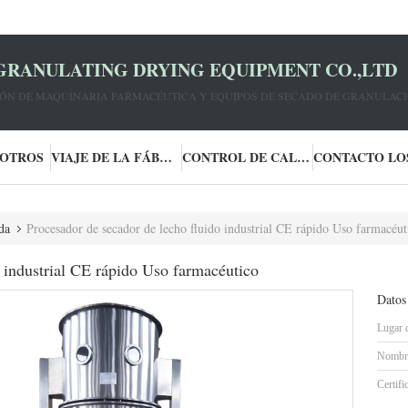
GRANULATING DRYING EQUIPMENT CO.,LTD
IÓN DE MAQUINARIA FARMACÉUTICA Y EQUIPOS DE SECADO DE GRANULACI
SOTROS
VIAJE DE LA FÁBRICA
CONTROL DE CALIDAD
da
Procesador de secador de lecho fluido industrial CE rápido Uso farmacéut
o industrial CE rápido Uso farmacéutico
Datos
Lugar 
Nombre
Certifi