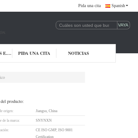
Pida una cita
Spanish
ÓN.
CONTACTO LOS E.E.U.U.
PIDA UNA CITA
NOTICIAS
ico
 del producto:
de origen:
Jiangsu, China
 de la marca:
SNYNXN
cación:
CE ISO GMP, ISO 9001
Certification