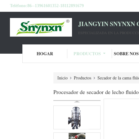
Teléfono:
86--13961601352-18112891679
JIANGYIN SNYNXN 
ESPECIALIZADA EN LA PRODUCC
HOGAR
PRODUCTOS
SOBRE NO
Inicio
Productos
Secador de la cama flúi
Procesador de secador de lecho fluid