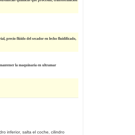
 sustancias químicas que procesan, transformación
, precio flúido del secador en lecho fluidificado,
s mantener la maquinaria en ultramar
o inferior, salta el coche, cilindro