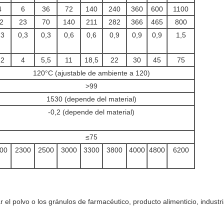
4
6
36
72
140
240
360
600
1100
2
23
70
140
211
282
366
465
800
,3
0,3
0,3
0,6
0,6
0,9
0,9
0,9
1,5
,2
4
5,5
11
18,5
22
30
45
75
120°C (ajustable de ambiente a 120)
>99
1530 (depende del material)
-0,2 (depende del material)
≤75
00
2300
2500
3000
3300
3800
4000
4800
6200
el polvo o los gránulos de farmacéutico, producto alimenticio, industri