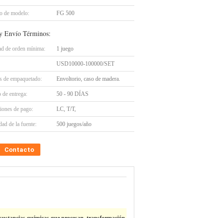
 de modelo:
FG 500
y Envío Términos:
ad de orden mínima:
1 juego
USD10000-100000/SET
es de empaquetado:
Envoltorio, caso de madera.
 de entrega:
50 - 90 DÍAS
iones de pago:
LC, T/T,
ad de la fuente:
500 juegos/año
Contacto