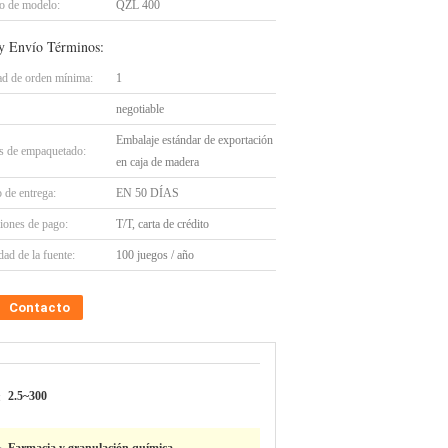
 de modelo:
QZL 400
y Envío Términos:
ad de orden mínima:
1
negotiable
Embalaje estándar de exportación
es de empaquetado:
en caja de madera
 de entrega:
EN 50 DÍAS
iones de pago:
T/T, carta de crédito
ad de la fuente:
100 juegos / año
Contacto
:
2.5~300