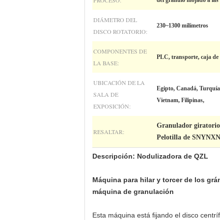
PROCESO:
del gránulo mojado a las 
DIÁMETRO DEL
230~1300 milímetros
DISCO ROTATORIO:
COMPONENTES DE
PLC, transporte, caja de
LA BASE:
UBICACIÓN DE LA
Egipto, Canadá, Turquía,
SALA DE
Vietnam, Filipinas,
EXPOSICIÓN:
Granulador giratori
RESALTAR:
Pelotilla de SNYNXN
Descripción: Nodulizadora de QZL
Máquina para hilar y torcer de los grán
máquina de granulación
Esta máquina está fijando el disco centrí