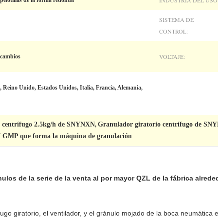
INDUSTRIA DEL USO
pelotillas de la forma redonda
SISTEMA DE
CONTROL:
VOLTAJE:
 cambios
 Reino Unido, Estados Unidos, Italia, Francia, Alemania,
o centrífugo 2.5kg/h de SNYNXN
Granulador giratorio centrífugo de S
,
 GMP que forma la máquina de granulación
ulos de la serie de la venta al por mayor QZL de la fábrica alreded
fugo giratorio, el ventilador, y el gránulo mojado de la boca neumática 