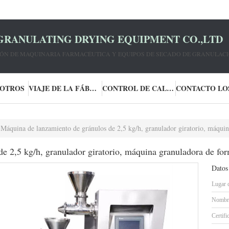
GRANULATING DRYING EQUIPMENT CO.,LTD
IÓN DE MAQUINARIA FARMACÉUTICA Y EQUIPOS DE SECADO DE GRANULACI
SOTROS
VIAJE DE LA FÁBRICA
CONTROL DE CALIDAD
Máquina de lanzamiento de gránulos de 2,5 kg/h, granulador giratorio, máquina 
e 2,5 kg/h, granulador giratorio, máquina granuladora de fo
Datos
Lugar 
Nombre
Certifi