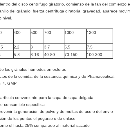
ntro del disco centrífugo giratorio, comienzo de la fan del comienzo e
 anillo del gránulo, fuerza centrífuga giratoria, gravedad, aparece movi
o nivel.
0
400
500
700
1000
1300
75
2,2
3
3,7
5,5
7,5
4
5-8
8-16
40-80
70-150
100-300
de los gránulos húmedos en esferas
ctos de la comida, de la sustancia química y de Phamaceutical;
ch 4. GMP
 partícula conveniente para la capa de capa delgada
io-consumible específica
revenir la generación de polvo y de multas de uso o del envío
ción de los puntos el pegarse o de enlace
dente el hasta 25% comparado al material sacado