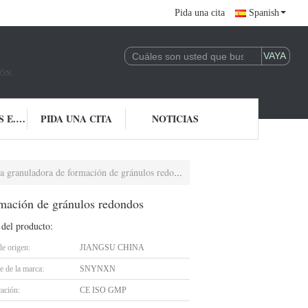
Pida una cita
Spanish
ÓN.
CONTACTO LOS E.E.U.U.
PIDA UNA CITA
NOTICIAS
granuladora de formación de gránulos redondos
rmación de gránulos redondos
 del producto:
de origen:
JIANGSU CHINA
 de la marca:
SNYNXN
cación:
CE ISO GMP