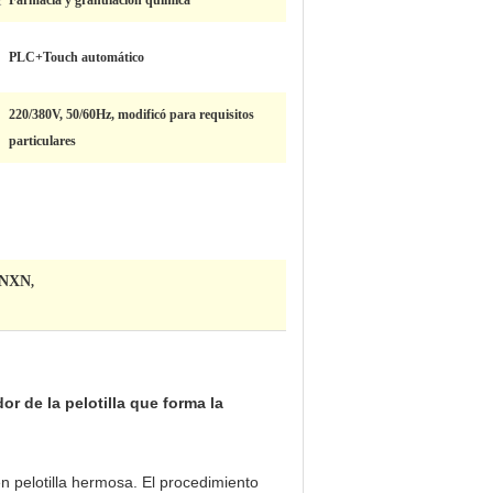
:
Farmacia y granulación química
PLC+Touch automático
220/380V, 50/60Hz, modificó para requisitos
particulares
NYNXN
,
or de la pelotilla que forma la
en pelotilla hermosa. El procedimiento