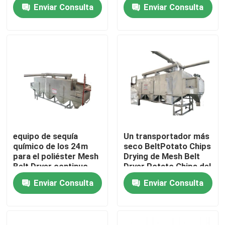
de la sustancia
vaporización del polvo
Enviar Consulta
Enviar Consulta
química
de la mandioca
Viaje de la fábrica
Control de calidad
Contacto los E.E.U.U.
Noticias
equipo de sequía
Un transportador más
químico de los 24m
seco BeltPotato Chips
Pida una cita
para el poliéster Mesh
Drying de Mesh Belt
Belt Dryer continuo
Dryer Potato Chips del
deshidratador de la
Enviar Consulta
Enviar Consulta
comida
Secador de la cama flúida
Granulador de lecho fluido