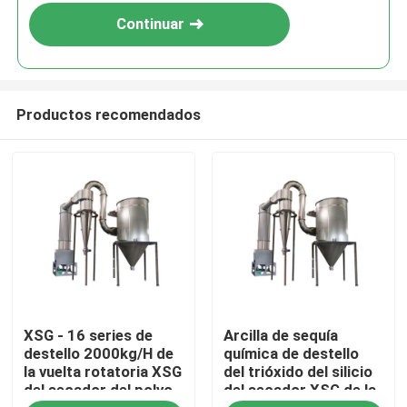
Continuar
Productos recomendados
Hogar
XSG - 16 series de
Arcilla de sequía
Productos
destello 2000kg/H de
química de destello
la vuelta rotatoria XSG
del trióxido del silicio
del secador del polvo
del secador XSG de la
Sobre nosotros