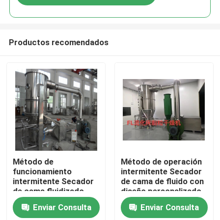
Productos recomendados
Hogar
Método de
Método de operación
funcionamiento
intermitente Secador
intermitente Secador
de cama de fluido con
Productos
de cama fluidizado
diseño personalizado
para alta evaporación
y 1 cobertura
Enviar Consulta
Enviar Consulta
de agua de 160-210
Sobre nosotros