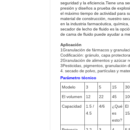
seguridad y la eficiencia.Tiene una s
presión y diseños a prueba de explosi
el máximo tiempo de actividad para s
material de construcción, nuestro sec
en la industria farmacéutica, química,
secador de lecho de fluido es la opc
de cama de fluido puede ayudar a mejo
Aplicación
1Granulación de fármacos y granulaci
Codificación: gránulo, capa protectora 
2Granulación de alimentos y azúcar r
3Pesticidas, pigmentos, granulación 
4. secado de polvo, partículas y mater
Parámetro técnico
Modelo
3
5
15
30
El volumen
12
22
45
10
Capacidad
1.5 /
4/6
¿Qué
El
4.5
es
15
esto?
Potencia
2.2
3
4
5.