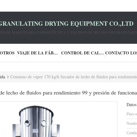
GRANULATING DRYING EQUIPMENT CO.,LTD
IÓN DE MAQUINARIA FARMACÉUTICA Y EQUIPOS DE SECADO DE GRANULACI
SOTROS
VIAJE DE LA FÁBRICA
CONTROL DE CALIDAD
ida
Consumo de vapor 170 kg/h Secador de lecho de fluidos para rendimient
 lecho de fluidos para rendimiento 99 y presión de funcion
Datos
Place o
Nombre
Certifi