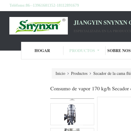
Teléfono:
86--13961601352-18112891679
JIANGYIN SNYNXN 
ESPECIALIZADA EN LA PRODUCC
HOGAR
PRODUCTOS
SOBRE NO
Inicio
Productos
Secador de la cama flú
Consumo de vapor 170 kg/h Secador de