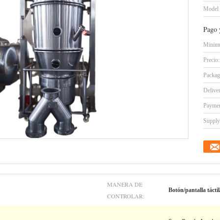
Model
Pago 
Minimu
Precio:
Packag
Delive
Paymen
Supply 
MANERA DE
Botón/pantalla táctil
CONTROLAR: