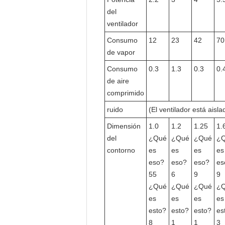
del
ventilador
Consumo
12
23
42
70
de vapor
Consumo
0.3
1.3
0.3
0.
de aire
comprimido
ruido
(El ventilador está aisla
Dimensión
1.0
1.2
1.25
1.
del
¿Qué
¿Qué
¿Qué
¿
contorno
es
es
es
es
eso?
eso?
eso?
es
55
6
9
9
¿Qué
¿Qué
¿Qué
¿
es
es
es
es
esto?
esto?
esto?
es
8
1
1
3