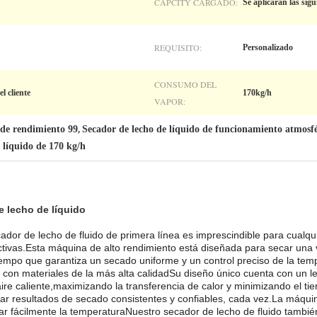
CAPCITY CARGADO:
Se aplicarán las sig
REQUISITO:
Personalizado
CONSUMO DEL
l cliente
170kg/h
VAPOR:
 de rendimiento 99
Secador de lecho de líquido de funcionamiento atmosfé
,
 líquido de 170 kg/h
 lecho de líquido
ador de lecho de fluido de primera línea es imprescindible para cualqui
ctivas.Esta máquina de alto rendimiento está diseñada para secar una 
tiempo que garantiza un secado uniforme y un control preciso de la temp
 con materiales de la más alta calidadSu diseño único cuenta con un l
 aire caliente,maximizando la transferencia de calor y minimizando el
ar resultados de secado consistentes y confiables, cada vez.La máqui
star fácilmente la temperaturaNuestro secador de lecho de fluido tambi