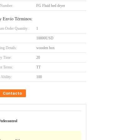
 Number:
FG Fluid bed dryer
y Envío Términos:
m Order Quantity:
1
10000USD
ing Details:
wooden box
ry Time:
20
t Terms:
TT
Ability:
100
Contacto
/telecontrol