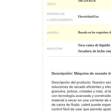
160-210 KG/h
AGUA:
MÉTODO DE
Electricidad/Gas
CALENTAMIENTO:
DISEÑO:
Basado en los requisitos de
Seca-cama de líquido
RESALTAR:
Secadora de lecho con
Descripción: Máquina de secado de
Descripción del producto: Nuestro sec
soluciones de secado eficientes y efe
granulos, polvos, cristales y más, al 
con tecnología avanzada y construido
material a secar en una corriente de
de cama de fluido, usted puede esper
control fácil de usar que permite aju