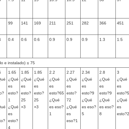
99
141
169
211
251
282
366
451
4
0.4
0.6
0.6
0.9
0.9
0.9
1.3
1.5
do e instalado) ≤ 75
6
1.65
1.85
1.85
2.2
2.27
2.34
2.8
3
Qué
¿Qué
¿Qué
¿Qué
¿Qué
¿Qué
¿Qué
¿Qué
¿Qué
es
es
es
es
es
es
es
es
o?
esto?
esto?
esto?
esto?65
esto?
esto?9
esto?9
esto?
1
25
25
¿Qué
72
¿Qué
¿Qué
¿Qué
Qué
¿Qué
×3
×3
es eso?
¿Qué
es eso?
es eso?
es
es
1
es
5
8
esto?
to?
esto?
eso?1
4