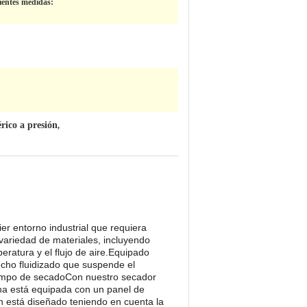
uientes medidas:
rico a presión
,
er entorno industrial que requiera
variedad de materiales, incluyendo
eratura y el flujo de aire.Equipado
echo fluidizado que suspende el
 tiempo de secadoCon nuestro secador
na está equipada con un panel de
én está diseñado teniendo en cuenta la