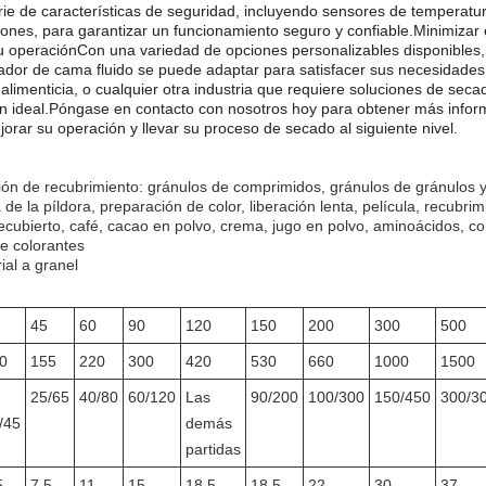
erie de características de seguridad, incluyendo sensores de temperatur
ones, para garantizar un funcionamiento seguro y confiable.Minimizar e
u operaciónCon una variedad de opciones personalizables disponibles
ador de cama fluido se puede adaptar para satisfacer sus necesidades y
 alimenticia, o cualquier otra industria que requiere soluciones de secad
ión ideal.Póngase en contacto con nosotros hoy para obtener más inf
rar su operación y llevar su proceso de secado al siguiente nivel.
ón de recubrimiento: gránulos de comprimidos, gránulos de gránulos y
de la píldora, preparación de color, liberación lenta, película, recubrim
ecubierto, café, cacao en polvo, crema, jugo en polvo, aminoácidos, c
de colorantes
ial a granel
45
60
90
120
150
200
300
500
0
155
220
300
420
530
660
1000
1500
25/65
40/80
60/120
Las
90/200
100/300
150/450
300/3
/45
demás
partidas
5
7.5
11
15
18.5
18.5
22
30
37