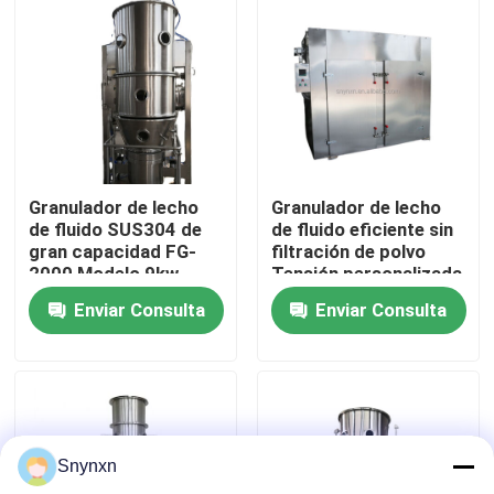
Viaje de la fábrica
Control de calidad
Contacto los E.E.U.U.
Granulador de lecho
Granulador de lecho
de fluido SUS304 de
de fluido eficiente sin
gran capacidad FG-
filtración de polvo
Noticias
2000 Modelo 9kw
Tensión personalizada
Calentador eléctrico
SUS304 3-5 min
Enviar Consulta
Enviar Consulta
Tiempo de
granulación 1,5-1000
Pida una cita
kg/ lote
Secador de la cama flúida
Snynxn
Granulador de lecho fluido