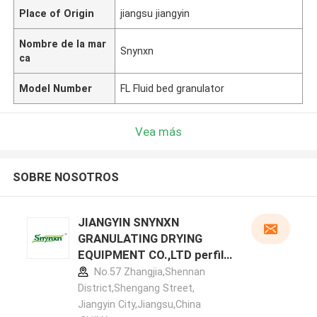
Place of Origin
jiangsu jiangyin
Nombre de la mar
Snynxn
ca
Model Number
FL Fluid bed granulator
Vea más
SOBRE NOSOTROS
JIANGYIN SNYNXN
GRANULATING DRYING
EQUIPMENT CO.,LTD perfil
del fabricante
No.57 Zhangjia,Shennan
District,Shengang Street,
Jiangyin City,Jiangsu,China