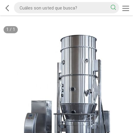
1
/
1