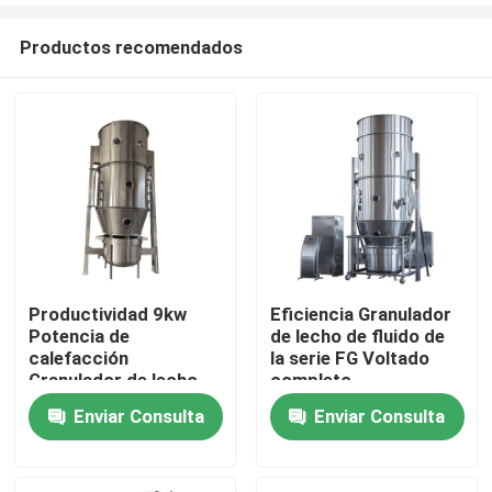
Productos recomendados
Productividad 9kw
Eficiencia Granulador
Potencia de
de lecho de fluido de
Hogar
calefacción
la serie FG Voltado
Granulador de lecho
completo
de líquido sin filtración
SUS304/316
Enviar Consulta
Enviar Consulta
Productos
de polvo 3-5 min
personalizado Sin
Tiempo de
fugas de polvo
granulación
Sobre nosotros