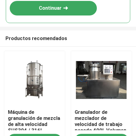
Continuar
Productos recomendados
Hogar
Máquina de
Granulador de
Productos
granulación de mezcla
mezclador de
de alta velocidad
velocidad de trabajo
SUS304 / 316L
pesado 400L Volumen
Sobre nosotros