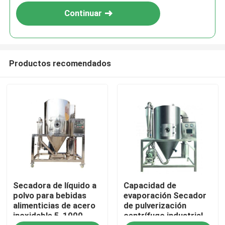
Continuar
Productos recomendados
Hogar
Secadora de líquido a
Capacidad de
Productos
polvo para bebidas
evaporación Secador
alimenticias de acero
de pulverización
inoxidable 5-1000
centrífugo industrial
Sobre nosotros