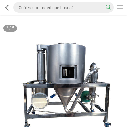
2
/
5