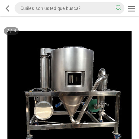
2
/
4