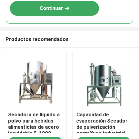
Continuar
Productos recomendados
Hogar
Secadora de líquido a
Capacidad de
Productos
polvo para bebidas
evaporación Secador
alimenticias de acero
de pulverización
inoxidable 5-1000
centrífugo industrial
Sobre nosotros