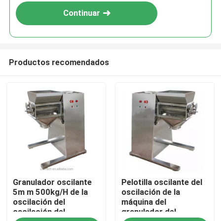
Continuar
Productos recomendados
Hogar
Granulador oscilante
Pelotilla oscilante del
Productos
5m m 500kg/H de la
oscilación de la
oscilación del
máquina del
oscilación del
granulador del
Sobre nosotros