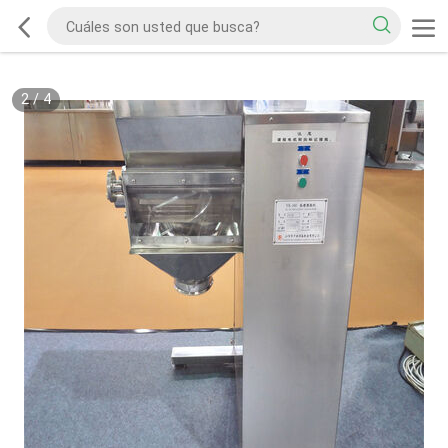
2
/
4