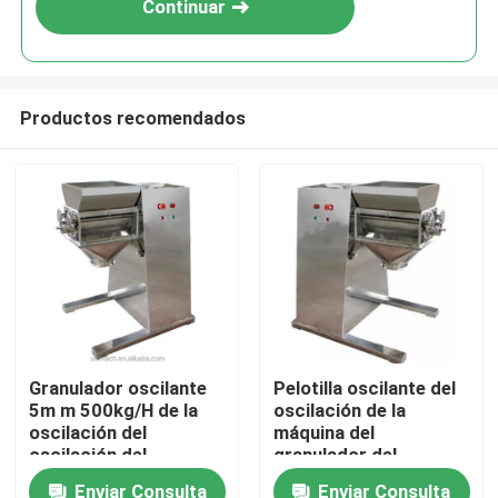
Continuar
Productos recomendados
Hogar
Granulador oscilante
Pelotilla oscilante del
5m m 500kg/H de la
oscilación de la
Productos
oscilación del
máquina del
oscilación del
granulador del
laboratorio de la
oscilación de YK 90
Enviar Consulta
Enviar Consulta
Sobre nosotros