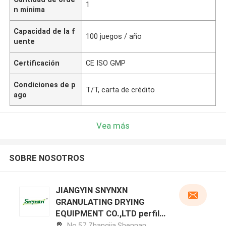
1
n mínima
Capacidad de la f
100 juegos / año
uente
Certificación
CE ISO GMP
Condiciones de p
T/T, carta de crédito
ago
Vea más
SOBRE NOSOTROS
JIANGYIN SNYNXN
GRANULATING DRYING
EQUIPMENT CO.,LTD perfil
del fabricante
No.57 Zhangjia,Shennan