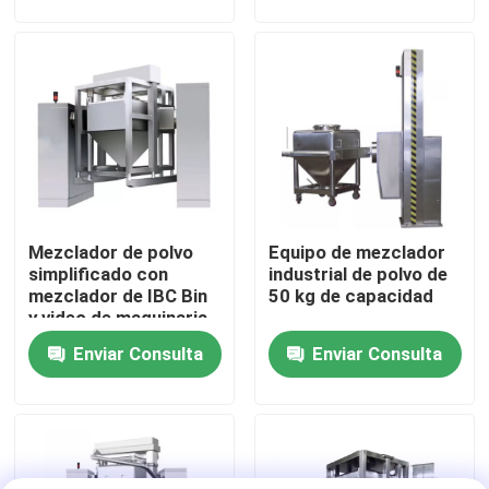
Viaje de la fábrica
Control de calidad
Contacto los E.E.U.U.
Mezclador de polvo
Equipo de mezclador
Noticias
simplificado con
industrial de polvo de
mezclador de IBC Bin
50 kg de capacidad
y video de maquinaria
Pida una cita
Enviar Consulta
Enviar Consulta
Secador de la cama flúida
Granulador de lecho fluido