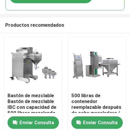
Productos recomendados
Hogar
Bastón de mezclable
500 libras de
Bastón de mezclable
contenedor
IBC con capacidad de
reemplazable después
Productos
500 libras mezclando
de ocho mezcladora /
60 Hz
Stagehand Shaker con
Enviar Consulta
Enviar Consulta
contenedor
Sobre nosotros