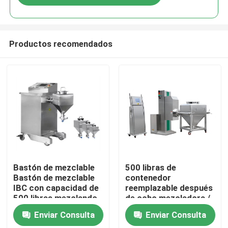
Productos recomendados
Hogar
Bastón de mezclable
500 libras de
Bastón de mezclable
contenedor
IBC con capacidad de
reemplazable después
Productos
500 libras mezclando
de ocho mezcladora /
60 Hz
Stagehand Shaker con
Enviar Consulta
Enviar Consulta
contenedor
Sobre nosotros