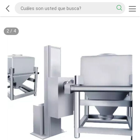
2
/
4