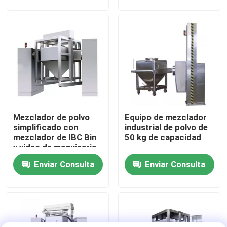
Viaje de la fábrica
Control de calidad
Contacto los E.E.U.U.
Mezclador de polvo
Equipo de mezclador
Noticias
simplificado con
industrial de polvo de
mezclador de IBC Bin
50 kg de capacidad
y video de maquinaria
Pida una cita
Enviar Consulta
Enviar Consulta
Secador de la cama flúida
Granulador de lecho fluido