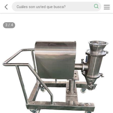
3
/
4