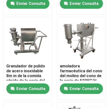
cono
Enviar Consulta
Enviar Consulta
Viaje de la fábrica
Control de calidad
Contacto los E.E.U.U.
Noticias
Granulador de pulido
amoladora
de acero inoxidable
farmacéutica del cono
Pida una cita
8m m de la comida
del molino del cono de
rápida de la serie del
la serie de 500KG/H
calibrador KZL del
KZL para las
Enviar Consulta
Enviar Consulta
molino del cono
sustancias químicas
Secador de la cama flúida
Granulador de lecho fluido