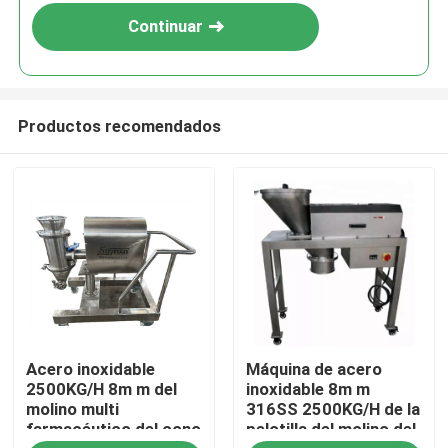
Continuar
Productos recomendados
Hogar
Acero inoxidable
Máquina de acero
Productos
2500KG/H 8m m del
inoxidable 8m m
molino multi
316SS 2500KG/H de la
farmacéutico del cono
pelotilla del molino del
Sobre nosotros