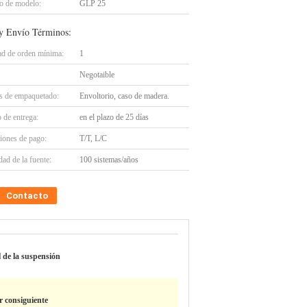
 de modelo:
GLP 25
y Envío Términos:
ad de orden mínima:
1
Negotaible
es de empaquetado:
Envoltorio, caso de madera.
 de entrega:
en el plazo de 25 días
iones de pago:
T/T, L/C
ad de la fuente:
100 sistemas/años
Contacto
l de la suspensión
r consiguiente