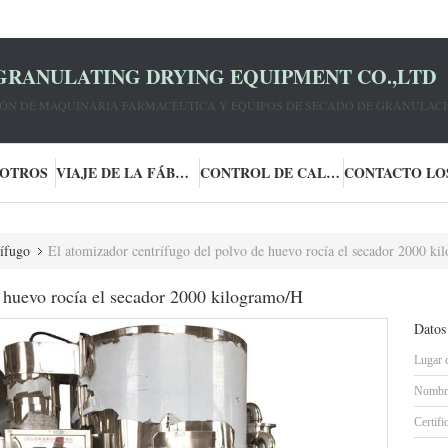
GRANULATING DRYING EQUIPMENT CO.,LTD
IÓN DE MAQUINARIA FARMACÉUTICA Y EQUIPOS DE SECADO DE GRANULACI
SOTROS
VIAJE DE LA FÁBRICA
CONTROL DE CALIDAD
rífugo
El atomizador centrífugo del polvo de huevo rocía el secador 2000 k
e huevo rocía el secador 2000 kilogramo/H
Datos
Lugar 
Nombre
Certifi