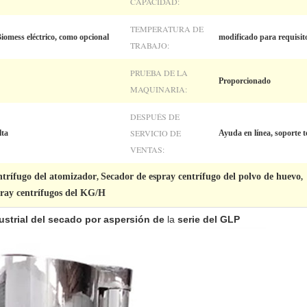
CAPACIDAD:
TEMPERATURA DE
iomess eléctrico, como opcional
modificado para requisito
TRABAJO:
PRUEBA DE LA
Proporcionado
MAQUINARIA:
DESPUÉS DE
SERVICIO DE
lta
Ayuda en línea, soporte t
VENTAS:
ntrífugo del atomizador
Secador de espray centrífugo del polvo de huevo
,
,
pray centrífugos del KG/H
ustrial del secado por aspersión de
la
serie
del
GLP