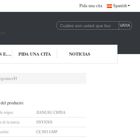
Pida una cita
Spanish
ÓN.
CONTACTO LOS E.E.U.U.
PIDA UNA CITA
NOTICIAS
ilogramo/H
 del producto:
de origen:
JIANGSU CHINA
 de la marca:
SNYNXN
cación:
CE ISO GMP