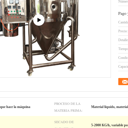
Número
Pago 
Cantid
Precio:
Detall
Tiempo
Condic
Capacid
PROCESO DE LA
 que hace la máquina
Material líquido, materia
MATERIA PRIMA:
SECADO DE
5-2000 KG/h, variable po