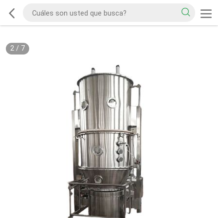
2
/
7