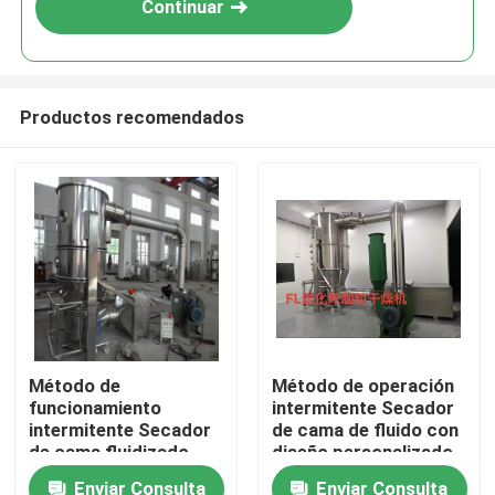
Continuar
Productos recomendados
Hogar
Método de
Método de operación
funcionamiento
intermitente Secador
Productos
intermitente Secador
de cama de fluido con
de cama fluidizado
diseño personalizado
para alta evaporación
y 1 cobertura
Enviar Consulta
Enviar Consulta
Sobre nosotros