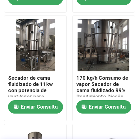
de agua de 160-210
KG/h
Viaje de la fábrica
Control de calidad
Contacto los E.E.U.U.
Noticias
Secador de cama
170 kg/h Consumo de
fluidizado de 11kw
vapor Secador de
con potencia de
cama fluidizado 99%
Pida una cita
ventilador para
Rendimiento Diseño
rendimiento alto 99 y
personalizable
Enviar Consulta
Enviar Consulta
99%
Secador de la cama flúida
Granulador de lecho fluido