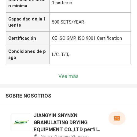
1 sistema
n mínima
Capacidad de la f
500 SETS/YEAR
uente
Certificación
CE ISO GMP, ISO 9001 Certification
Condiciones de p
L/C, T/T,
ago
Vea más
SOBRE NOSOTROS
JIANGYIN SNYNXN
GRANULATING DRYING
EQUIPMENT CO.,LTD perfil
del fabricante
No.57 Zhangjia,Shennan