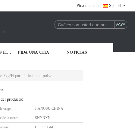
Pida una cita
Spanish
ÓN.
CONTACTO LOS E.E.U.U.
PIDA UNA CITA
NOTICIAS
le 5kg/H para la leche en polvo
vo
 del producto:
de origen:
JIANGSU CHINA
 de la marca:
SNYNXN
cación:
CE ISO GMP