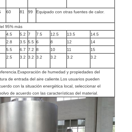
5
60
81
99
Equipado con otras fuentes de calor.
del 95% más
4.5
5.2
7
7.5
12.5
13.5
14.5
2.8
3.5
5.5
6
8
12
14
5.5
6.7
7.2
8
10
11
15
2.5
3.2
3.2
3.2
3.2
3.2
3.2
 referencia.Evaporación de humedad y propiedades del
tura de entrada del aire caliente.Los usuarios pueden
uerdo con la situación energética local, seleccionar el
olvo de acuerdo con las características del material.