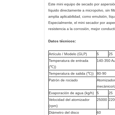
Este mini equipo de secado por aspersión
líquido directamente a micropolvo, sin fi
amplia aplicabilidad, como emulsión, líq
Especialmente, el mini secador por asper
resistencia a la corrosión, mejor conduct
Datos técnicos:
Artículo / Modelo (GLP)
5
25
Temperatura de entrada
140-350 Au
(℃))
Temperatura de salida (℃))
80-90
Patrón de rociado
Atomizador
mecánico/co
Evaporación de agua (kg/h)
5
25
Velocidad del atomizador
25000
220
(rpm)
Diámetro del disco
60