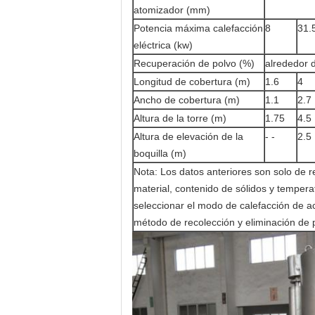
atomizador (mm)
Potencia máxima calefacción
8
31.
eléctrica (kw)
Recuperación de polvo (%)
alrededor 
Longitud de cobertura (m)
1.6
4
Ancho de cobertura (m)
1.1
2.7
Altura de la torre (m)
1.75
4.5
Altura de elevación de la
- -
2.5
boquilla (m)
Nota: Los datos anteriores son solo de
material, contenido de sólidos y tempera
seleccionar el modo de calefacción de ac
método de recolección y eliminación de p