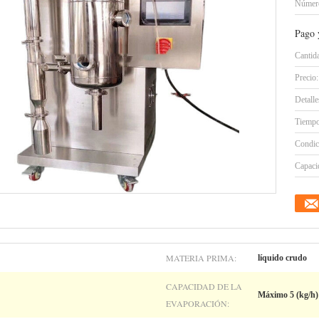
Número
Pago 
Cantid
Precio:
Detall
Tiempo
Condic
Capacid
MATERIA PRIMA:
líquido crudo
CAPACIDAD DE LA
Máximo 5 (kg/h)
EVAPORACIÓN: