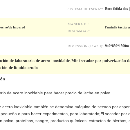
SISTEMA DE ESPRAY:
Boca flúida dos (
MANERA DE
osivo/de la pared
Pantalla táctil/
DESCARGAR:
DIMENSIÓN (L*W*H):
940*850*1500m
ación de laboratorio de acero inoxidable
Mini secador por pulverización d
,
ación de líquido crudo
ión
orio de acero inoxidable para hacer precio de leche en polvo
e acero inoxidable también se denomina máquina de secado por aspers
ial pequeña o para hacer experimentos, para laboratorio;El secador por 
n polvo, proteínas, sangre, productos químicos, extractos de hierbas, e