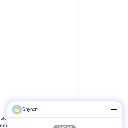
Snynxn
atorio o la muestra. Luego, inspeccione
instalación.Una vez roto, nuestra
10:47 AM