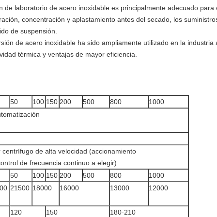
 de laboratorio de acero inoxidable es principalmente adecuado para e
ltración, concentración y aplastamiento antes del secado, los suministr
uido de suspensión.
sión de acero inoxidable ha sido ampliamente utilizado en la industria 
ividad térmica y ventajas de mayor eficiencia.
50
100
150
200
500
800
1000
tomatización
 centrífugo de alta velocidad (accionamiento
ntrol de frecuencia continuo a elegir)
50
100
150
200
500
800
1000
00
21500
18000
16000
13000
12000
120
150
180-210