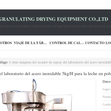
GRANULATING DRYING EQUIPMENT CO.,LTD
IÓN DE MAQUINARIA FARMACÉUTICA Y EQUIPOS DE SECADO DE GRANULACI
SOTROS
VIAJE DE LA FÁBRICA
CONTROL DE CALIDAD
rífugo
mini máquina del secador de espray del laboratorio del acero inoxidab
l laboratorio del acero inoxidable 5kg/H para la leche en pol
Datos
Lugar 
Nombre
Certifi