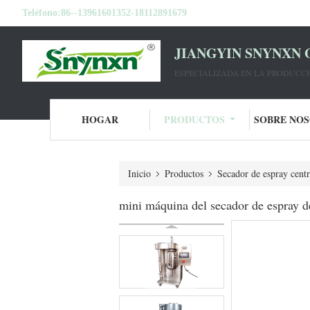
Teléfono:
86--13961601352-18112891679
JIANGYIN SNYNXN 
ESPECIALIZADA EN LA PRODUCC
HOGAR
PRODUCTOS
SOBRE NO
Inicio
Productos
Secador de espray cent
mini máquina del secador de espray de