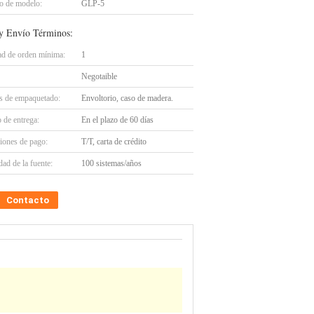
 de modelo:
GLP-5
y Envío Términos:
ad de orden mínima:
1
Negotaible
es de empaquetado:
Envoltorio, caso de madera.
 de entrega:
En el plazo de 60 días
iones de pago:
T/T, carta de crédito
ad de la fuente:
100 sistemas/años
Contacto