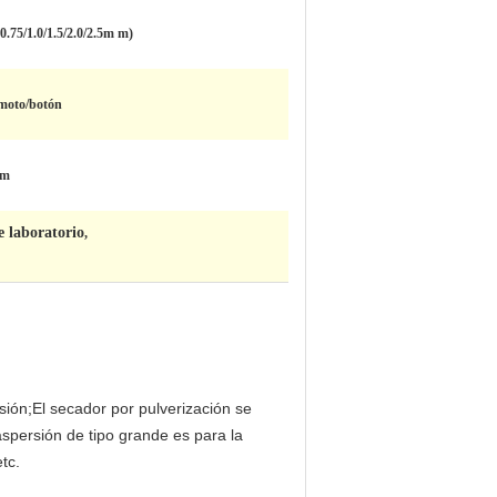
0.75/1.0/1.5/2.0/2.5m m)
remoto/botón
 m
e laboratorio
,
ión;El secador por pulverización se
aspersión de tipo grande es para la
tc.